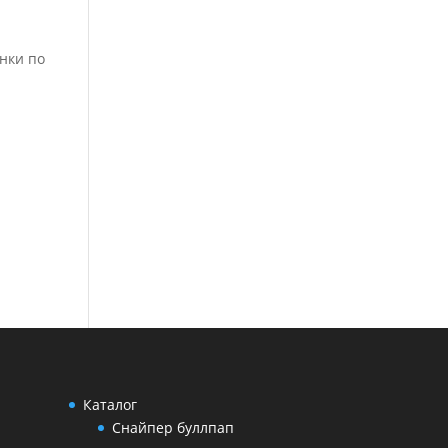
онки по
Каталог
Снайпер буллпап