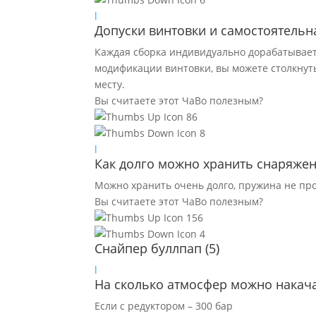
l
Допуски винтовки и самостоятельн
Каждая сборка индивидуально дорабатываетс
модификации винтовки, вы можете столкнуть
месту.
Вы считаете этот ЧаВо полезным?
86
8
l
Как долго можно хранить снаряже
Можно хранить очень долго, пружина не про
Вы считаете этот ЧаВо полезным?
156
4
Снайпер буллпап
(5)
l
На сколько атмосфер можно накача
Если с редуктором – 300 бар