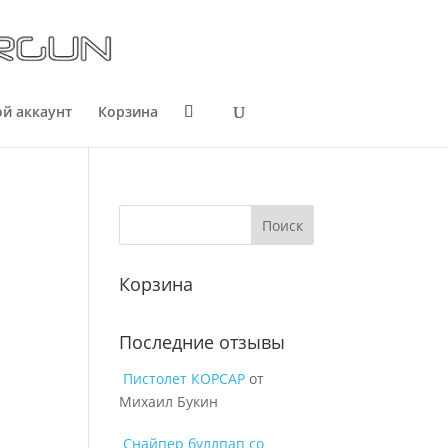
й аккаунт
Корзина
Корзина
Последние отзывы
Пистолет КОРСАР
от
Михаил Букин
Снайпер буллпап со