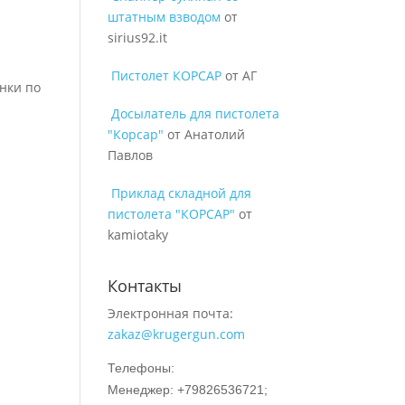
штатным взводом
от
sirius92.it
Пистолет КОРСАР
от АГ
онки по
Досылатель для пистолета
"Корсар"
от Анатолий
Павлов
Приклад складной для
пистолета "КОРСАР"
от
kamiotaky
Контакты
Электронная почта:
zakaz@krugergun.com
Телефоны:
Менеджер: +79826536721;