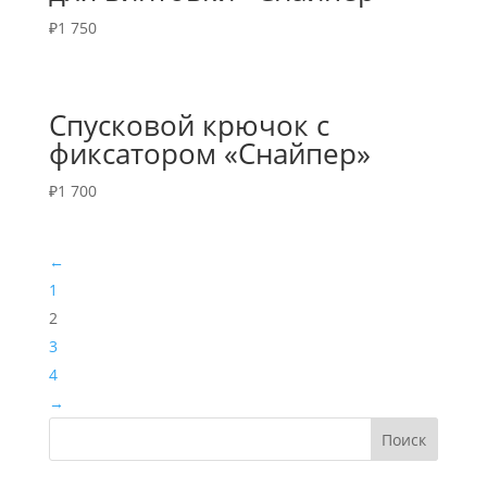
₽
1 750
Спусковой крючок с
фиксатором «Снайпер»
₽
1 700
←
1
2
3
4
→