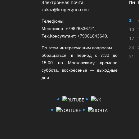
Электронная почта:
Пн
zakaz@krugergun.com
3
Телефоны:
Менеджер: +79826536721;
10
Тех.Консультант: +79961843640.
17
24
По всем интересующим вопросам
обращаться, в период с 7:30 до
31
15:00 по Московскому времени
суббота, воскресенье — выходные
дни.