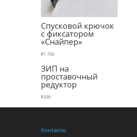
Спусковой крючок
с фиксатором
«Снайпер»
₽
1 700
ЗИП на
проставочный
редуктор
₽
200
Контакты