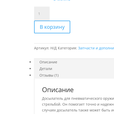
Количество
товара
Досылатель
В корзину
для
пистолета
"Корсар"
Артикул:
Н/Д
Категория:
Запчасти и дополн
Описание
Детали
Отзывы (1)
Описание
Досылатель для пневматического оружи
стрельбой.
Он помогает точно и надежн
случаях досылатель также может быть 