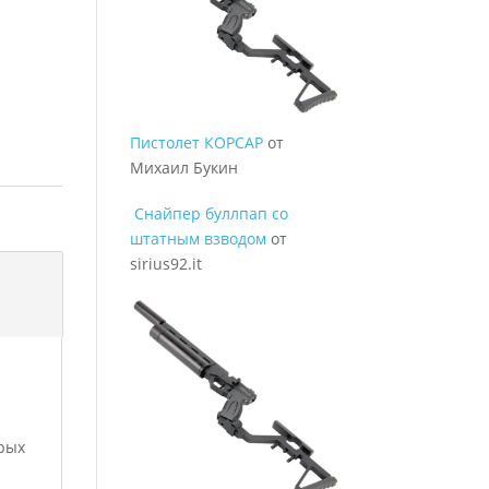
Пистолет КОРСАР
от
Михаил Букин
Снайпер буллпап со
штатным взводом
от
sirius92.it
рых