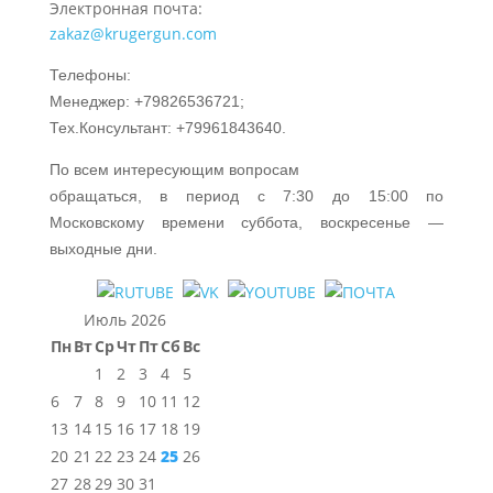
Электронная почта:
zakaz@krugergun.com
Телефоны:
Менеджер: +79826536721;
Тех.Консультант: +79961843640.
По всем интересующим вопросам
обращаться, в период с 7:30 до 15:00 по
Московскому времени суббота, воскресенье —
выходные дни.
Июль 2026
Пн
Вт
Ср
Чт
Пт
Сб
Вс
1
2
3
4
5
6
7
8
9
10
11
12
13
14
15
16
17
18
19
20
21
22
23
24
25
26
27
28
29
30
31