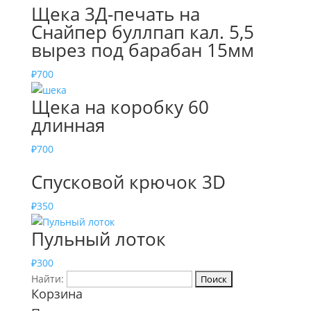
Щека 3Д-печать на
Снайпер буллпап кал. 5,5
вырез под барабан 15мм
₽
700
Щека на коробку 60
длинная
₽
700
Спусковой крючок 3D
₽
350
Пульный лоток
₽
300
Найти:
Корзина