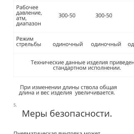
Рабочее
давление,
300-50
300-50
3
атм,
диапазон
Режим
стрельбы
одиночный
одиночный
од
Технические данные изделия приведе
стандартном исполнении.
При изменении длины ствола общая
длина и вес изделия увеличивается.
Меры безопасности.
Пневматическая винтовка может