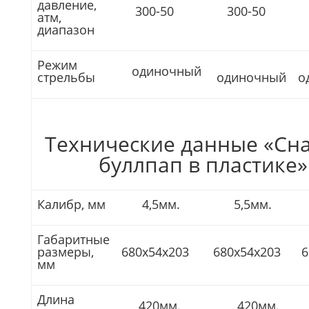
давление,
300-50
300-50
3
атм,
диапазон
Режим
одиночный
стрельбы
одиночный
о
Технические данные «Сн
буллпап в пластике»
Калибр, мм
4,5мм.
5,5мм.
Габаритные
размеры,
680х54х203
680х54х203
6
мм
Длина
420мм.
420мм.