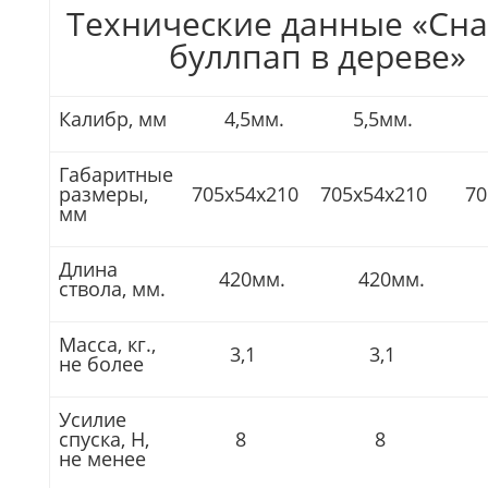
Технические данные «Сн
буллпап в дереве»
Калибр, мм
4,5мм.
5,5мм.
6
Габаритные
размеры,
705х54х210
705х54х210
70
мм
Длина
420мм.
420мм.
4
ствола, мм.
Масса, кг.,
3,1
3,1
3
не более
Усилие
спуска, Н,
8
8
не менее