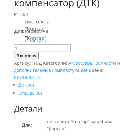
компенсатор (ДТК)
₽
1 200
пистолета
"Корсар"
карабина
Для:
"Корсар"
Очистить
Количество
товара
В корзину
Дульный
Артикул:
Н/Д
Категории:
Аксессуары
,
Запчасти и
тормоз-
дополнительные комплектующие
Бренд:
компенсатор
KRUGERGUN
(ДТК)
Детали
Отзывы (0)
Детали
пистолета "Корсар", карабина
Для:
"Корсар"