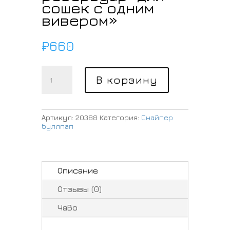
сошек с одним
вивером»
₽
660
Количество
товара
В корзину
Кольцо
хомут
на
резервуар"для
Артикул:
20388
Категория:
Снайпер
сошек
буллпап
с
одним
вивером"
Описание
Отзывы (0)
ЧаВо