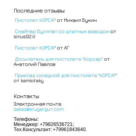
Последние отзывы
Пистолет КОРСАР
от Михаил Букин
Снайпер буллпап со штатным взводом
от
sirius92.it
Пистолет КОРСАР
от АГ
Досылатель для пистолета "Корсар"
от
Анатолий Павлов
Приклад складной для пистолета "КОРСАР"
от kamiotaky
Контакты
Электронная почта:
zakaz@krugergun.com
Телефоны:
Менеджер: +79826536721;
Тех.Консультант: +79961843640.