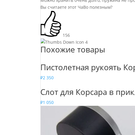
Можно хранить очень долго, пружина не про
Вы считаете этот ЧаВо полезным?
156
4
Похожие товары
Пистолетная рукоять Кор
₽
2 350
Слот для Корсара в при
₽
1 050