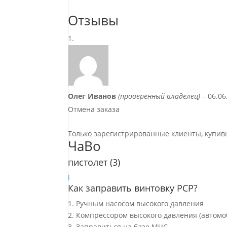
модератор
К
Отзывы
42
Олег Иванов
(проверенный владелец)
–
06.06
Отмена заказа
Только зарегистрированные клиенты, купив
ЧаВо
пистолет
(3)
l
Как заправить винтовку PCP?
1. Ручным насосом высокого давления
2. Компрессором высокого давления (автом
3. Заправиться на базе МЧС