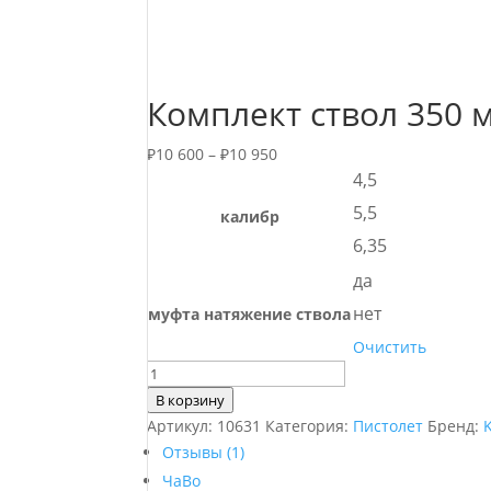
Комплект ствол 350 
₽
10 600
–
₽
10 950
4,5
5,5
калибр
6,35
да
нет
муфта натяжение ствола
Очистить
Количество
товара
В корзину
Комплект
Артикул:
10631
Категория:
Пистолет
Бренд:
ствол
Отзывы (1)
350
ЧаВо