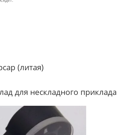
сядет.
сар (литая)
клад для нескладного приклада