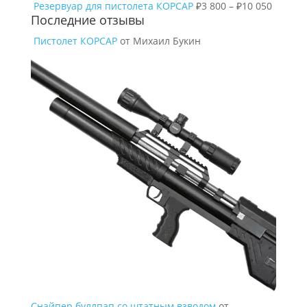
Резервуар для пистолета КОРСАР
₽
3 800
–
₽
10 050
Последние отзывы
Пистолет КОРСАР
от Михаил Букин
Снайпер буллпап со штатным взводом
от