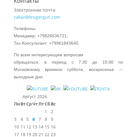
Контакты
Электронная почта:
zakaz@krugergun.com
Телефоны:
Менеджер: +79826536721;
Тех.Консультант: +79961843640.
По всем интересующим вопросам
обращаться, в период с 7:30 до 15:00 по
Московскому времени суббота, воскресенье —
выходные дни.
Август 2026
Пн
Вт
Ср
Чт
Пт
Сб
Вс
1
2
3
4
5
6
7
8
9
10
11
12
13
14
15
16
17
18
19
20
21
22
23