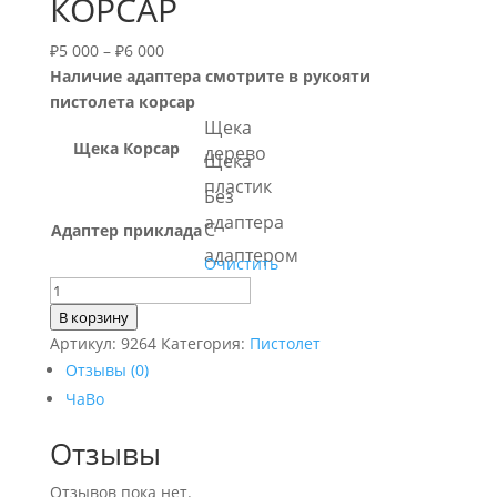
КОРСАР
₽
5 000
–
₽
6 000
Наличие адаптера смотрите в рукояти
пистолета корсар
Щека
Щека Корсар
дерево
Щека
пластик
Без
адаптера
С
Адаптер приклада
адаптером
Очистить
Количество
товара
В корзину
Приклад
Артикул:
9264
Категория:
Пистолет
для
Отзывы (0)
пистолета
ЧаВо
КОРСАР
Отзывы
Отзывов пока нет.