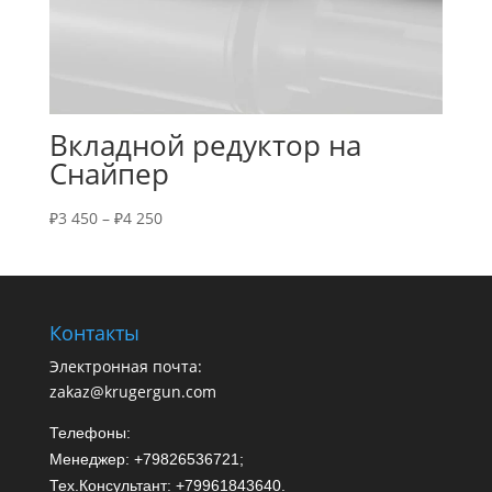
Вкладной редуктор на
Снайпер
₽
3 450
–
₽
4 250
Контакты
Электронная почта:
zakaz@krugergun.com
Телефоны:
Менеджер: +79826536721;
Тех.Консультант: +79961843640.