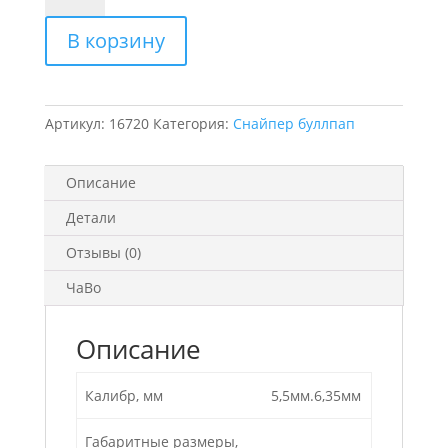
Снайпер
В корзину
буллпап
300
мм
Артикул:
16720
Категория:
Снайпер буллпап
Описание
Детали
Отзывы (0)
ЧаВо
Описание
Калибр, мм
5,5мм.6,35мм
Габаритные размеры,