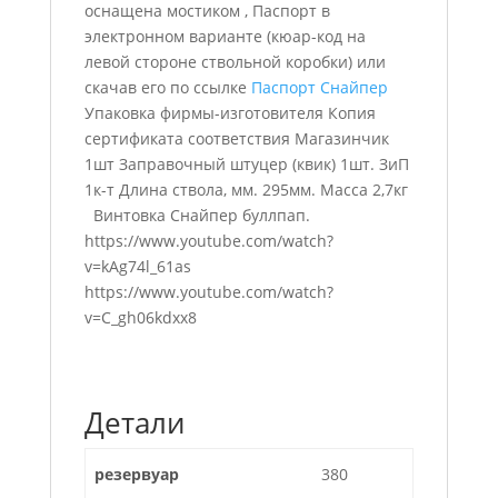
оснащена мостиком , Паспорт в
электронном варианте (кюар-код на
левой стороне ствольной коробки) или
скачав его по ссылке
Паспорт Снайпер
Упаковка фирмы-изготовителя Копия
сертификата соответствия Магазинчик
1шт Заправочный штуцер (квик) 1шт. ЗиП
1к-т Длина ствола, мм. 295мм. Масса 2,7кг
Винтовка Снайпер буллпап.
https://www.youtube.com/watch?
v=kAg74l_61as
https://www.youtube.com/watch?
v=C_gh06kdxx8
Детали
резервуар
380