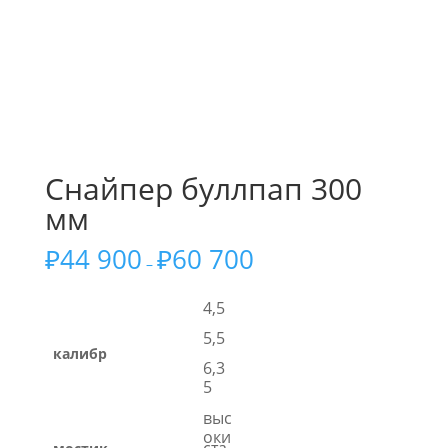
Снайпер буллпап 300
мм
₽
44 900
₽
60 700
–
4,5
5,5
калибр
6,3
5
выс
оки