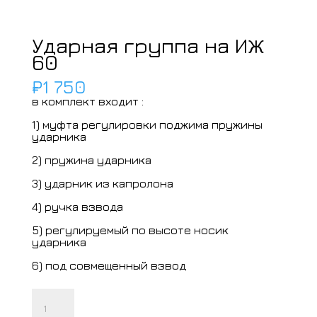
Ударная группа на ИЖ
60
₽
1 750
в комплект входит :
1) муфта регулировки поджима пружины
ударника
2) пружина ударника
3) ударник из капролона
4) ручка взвода
5) регулируемый по высоте носик
ударника
6) под совмещенный взвод
Количество
товара