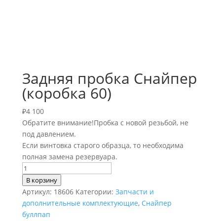
Задняя пробка Снайпер
(коробка 60)
₽
4 100
Обратите внимание!Пробка с новой резьбой, не
под давлением.
Если винтовка старого образца, то необходима
полная замена резервуара.
Количество
товара
В корзину
Задняя
Артикул:
18606
Категории:
Запчасти и
пробка
дополнительные комплектующие
,
Снайпер
Снайпер
буллпап