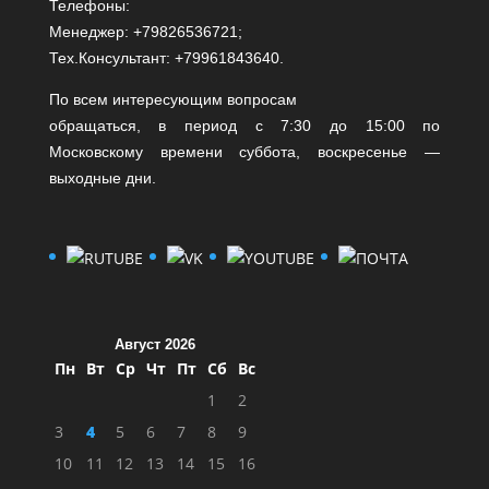
Телефоны:
Менеджер: +79826536721;
Тех.Консультант: +79961843640.
По всем интересующим вопросам
обращаться, в период с 7:30 до 15:00 по
Московскому времени суббота, воскресенье —
выходные дни.
Август 2026
Пн
Вт
Ср
Чт
Пт
Сб
Вс
1
2
3
4
5
6
7
8
9
10
11
12
13
14
15
16