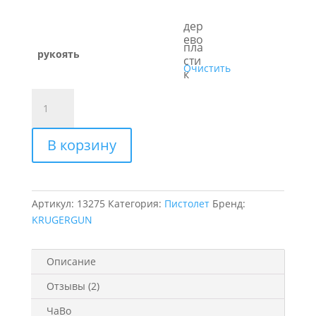
дер
ево
пла
рукоять
сти
Очистить
к
Количество
товара
Винтовка
В корзину
КОРСАР
long
(длинный)
Артикул:
13275
Категория:
Пистолет
Бренд:
KRUGERGUN
Описание
Отзывы (2)
ЧаВо