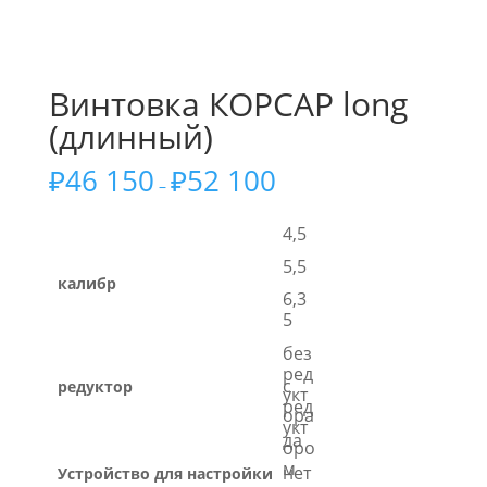
Винтовка КОРСАР long
(длинный)
₽
46 150
₽
52 100
–
4,5
5,5
калибр
6,3
5
без
ред
с
редуктор
укт
ред
ора
укт
да
оро
м
нет
Устройство для настройки